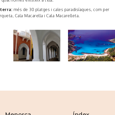
qual només existeix a l'illa.
 terra:
més de 30 platges i cales paradisíaques, com per
urqueta, Cala Macarella i Cala Macarelleta.
Menorca
Índex