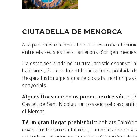
CIUTADELLA DE MENORCA
A la part més occidental de l'illa es troba el munic
entre els seus estrets carrerons d'origen medieval, 
Ha estat declarada bé cultural-artístic espanyol 
habitants, és actualment la ciutat més poblada de l
Respira història pels quatre costats, fent un pass
senyorials.
Alguns llocs que no us podeu perdre són:
el P
Castell de Sant Nicolau, un passeig pel casc antic 
el Mercat.
Té un gran llegat prehistòric:
poblats Talaiòti
coves subterrànies i talaiots; També es poden vis