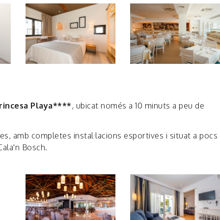
Princesa Playa****
, ubicat només a 10 minuts a peu de
s, amb completes instal·lacions esportives i situat a pocs
Cala'n Bosch.