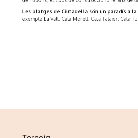
de Tudons, el tipus de construcció funerària de la 
Les platges de Ciutadella són un paradís a la
exemple La Vall, Cala Morell, Cala Talaier, Cala T
Torneig