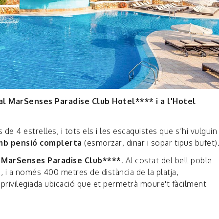
al MarSenses Paradise Club Hotel**** i a l'Hotel
e 4 estrelles, i tots els i les escaquistes que s’hi vulguin
amb pensió complerta
(esmorzar, dinar i sopar tipus bufet)
 MarSenses Paradise Club****
. Al costat del bell poble
 i a només 400 metres de distància de la platja,
ivilegiada ubicació que et permetrà moure't fàcilment