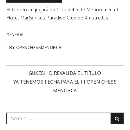
El torneo se jugará en Ciutadella de Menorca en el
Hotel MarSenses Paradise Club de 4 estrellas.
GENERAL
- BY
OPENCHESSMENORCA
Navegación
GUKESH D REVALIDA EL TÍTULO
YA TENEMOS FECHA PARA EL III OPEN CHESS
de
MENORCA
entradas
Search
Sear
for: