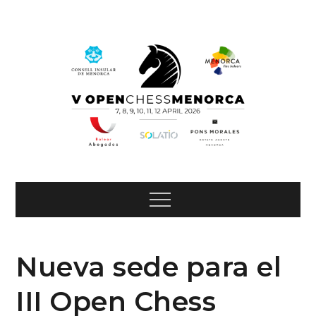
Skip
to
content
Open
Open Chess Menorca
Menu
Chess
Menorca
Nueva sede para el
III Open Chess