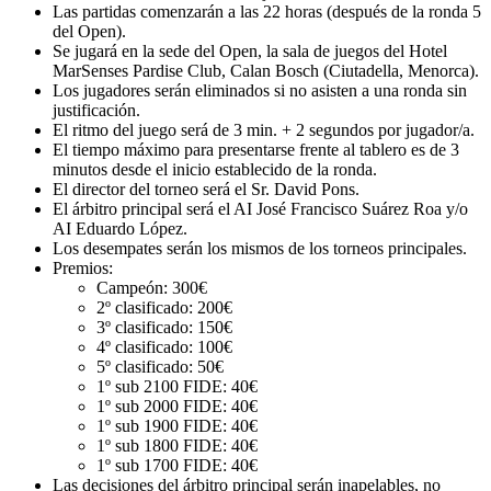
Las partidas comenzarán a las 22 horas (después de la ronda 5
del Open).
Se jugará en la sede del Open, la sala de juegos del Hotel
MarSenses Pardise Club, Calan Bosch (Ciutadella, Menorca).
Los jugadores serán eliminados si no asisten a una ronda sin
justificación.
El ritmo del juego será de 3 min. + 2 segundos por jugador/a.
El tiempo máximo para presentarse frente al tablero es de 3
minutos desde el inicio establecido de la ronda.
El director del torneo será el Sr. David Pons.
El árbitro principal será el AI José Francisco Suárez Roa y/o
AI Eduardo López.
Los desempates serán los mismos de los torneos principales.
Premios:
Campeón: 300€
2º clasificado: 200€
3º clasificado: 150€
4º clasificado: 100€
5º clasificado: 50€
1º sub 2100 FIDE: 40€
1º sub 2000 FIDE: 40€
1º sub 1900 FIDE: 40€
1º sub 1800 FIDE: 40€
1º sub 1700 FIDE: 40€
Las decisiones del árbitro principal serán inapelables, no